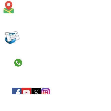
Urbanización Rio Mar J-31A
Belén, Iquitos, Loreto
Correo de Contacto:
iquitos24.iq@gmail.com
hola@iquitos24.com
Whatsapp:
+
51 959523217
Visita Nuestras Redes:
Recibe nuestra ofertas y promociones